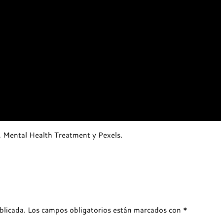
y, Mental Health Treatment y Pexels.
blicada.
Los campos obligatorios están marcados con
*