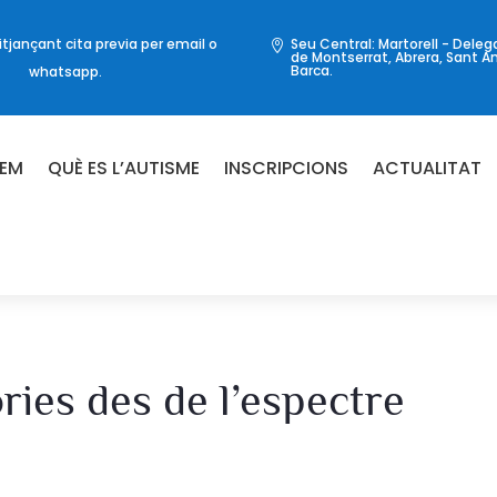
jançant cita previa per email o
Seu Central: Martorell - Deleg

de Montserrat, Abrera, Sant A
Barca.
whatsapp.
FEM
QUÈ ES L’AUTISME
INSCRIPCIONS
ACTUALITAT
ies des de l’espectre