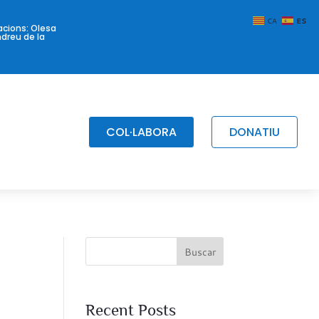
CA
ES
acions: Olesa
ndreu de la
COL·LABORA
DONATIU
Buscar
Recent Posts