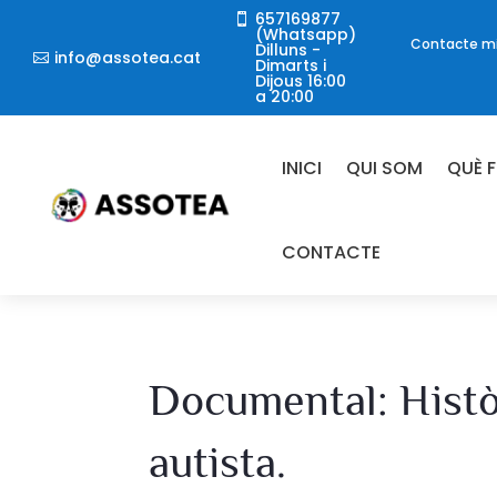
657169877

(Whatsapp)
Contacte mit
Dilluns -
info@assotea.cat

Dimarts i
Dijous 16:00
a 20:00
INICI
QUI SOM
QUÈ 
CONTACTE
Documental: Històr
autista.