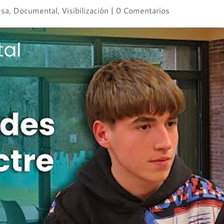
esa
,
Documental
,
Visibilización
|
0 Comentarios